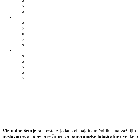
Virtualne šetnje
su postale jedan od najdinamičnijih i najvažnijih 
poslovanje
, ali glavna je činjenica
panoramske fotografije
uvelike p