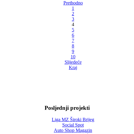
Prethodno
1
2
3
4
5
6
7
8
9
10
Slijedeće
Kraj
Posljednji projekti
Liga MZ Široki Brijeg
Social Spot
Auto Shop Magazin