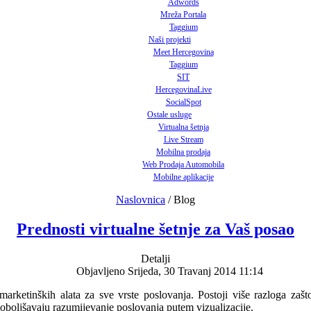
Adwords
Mreža Portala
Taggium
Naši projekti
Meet Hercegovina
Taggium
SIT
HercegovinaLive
SocialSpot
Ostale usluge
Virtualna šetnja
Live Stream
Mobilna prodaja
Web Prodaja Automobila
Mobilne aplikacije
Naslovnica
/
Blog
Prednosti virtualne šetnje za Vaš posao
Detalji
Objavljeno Srijeda, 30 Travanj 2014 11:14
marketinških alata za sve vrste poslovanja. Postoji više razloga zaš
oboljšavaju razumijevanje poslovanja putem vizualizacije.