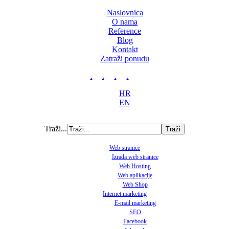
Naslovnica
O nama
Reference
Blog
Kontakt
Zatraži ponudu
.
.
.
.
HR
EN
Traži...
Web stranice
Izrada web stranice
Web Hosting
Web aplikacije
Web Shop
Internet marketing
E-mail marketing
SEO
Facebook