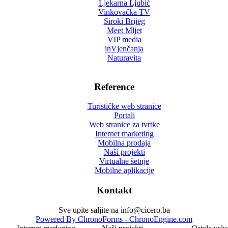
Ljekarna Ljubić
Vinkovačka TV
Siroki Brijeg
Meet Mljet
VIP media
inVjenčanja
Naturavita
Reference
Turističke web stranice
Portali
Web stranice za tvrtke
Internet marketing
Mobilna prodaja
Naši projekti
Virtualne šetnje
Mobilne aplikacije
Kontakt
Sve upite saljite na info@cicero.ba
Powered By ChronoForms - ChronoEngine.com