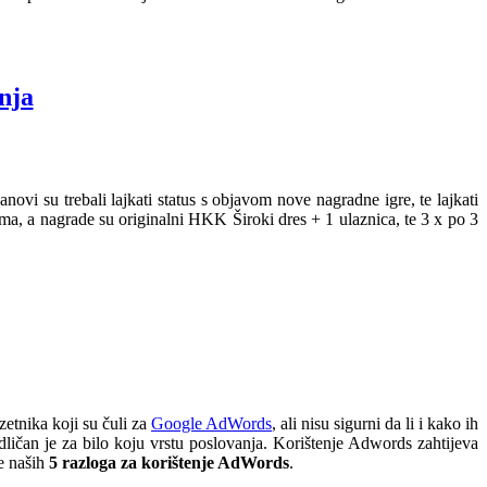
nja
Fanovi su trebali lajkati status s objavom nove nagradne igre, te lajkati
ma, a nagrade su originalni HKK Široki dres + 1 ulaznica, te 3 x po 3
zetnika koji su čuli za
Google AdWords
, ali nisu sigurni da li i kako ih
dličan je za bilo koju vrstu poslovanja. Korištenje Adwords zahtijeva
te naših
5 razloga za korištenje AdWords
.