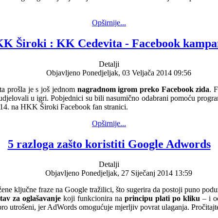
Opširnije...
K Široki : KK Cedevita - Facebook kampa
Detalji
Objavljeno Ponedjeljak, 03 Veljača 2014 09:56
 prošla je s još jednom
nagradnom igrom preko Facebook zida
. 
sudjelovali u igri. Pobjednici su bili nasumično odabrani pomoću progra
2014. na HKK Široki Facebook fan stranici.
Opširnije...
5 razloga zašto koristiti Google Adwords
Detalji
Objavljeno Ponedjeljak, 27 Siječanj 2014 13:59
ne ključne fraze na Google tražilici, što sugerira da postoji puno podu
tav za oglašavanje
koji funkcionira na
principu plati po kliku
– i o
dobro utrošeni, jer AdWords omogućuje mjerljiv povrat ulaganja. Pročitaj