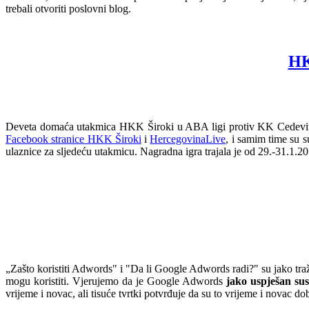
trebali otvoriti poslovni blog.
HK
Deveta domaća utakmica HKK Široki u ABA ligi protiv KK Cedevita
Facebook stranice HKK Široki
i
HercegovinaLive
, i samim time su 
ulaznice za sljedeću utakmicu. Nagradna igra trajala je od 29.-31.1.
„Zašto koristiti Adwords" i "Da li Google Adwords radi?" su jako traže
mogu koristiti. Vjerujemo da je Google Adwords
jako uspješan sus
vrijeme i novac, ali tisuće tvrtki potvrđuje da su to vrijeme i novac 