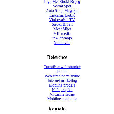
Liga MZ Široki Brijeg
Social Spot
Auto Shop Magazin
Ljekarna Ljubić
Vinkovačka TV
Siroki Brijeg
Meet Mljet
VIP media
inVjenčanja
Naturavita
Reference
Turističke web stranice
Portali
Web stranice za tvrtke
Internet marketing
Mobilna prodaja
Naši projekti
Virtualne šetnje
Mobilne aplikacije
Kontakt