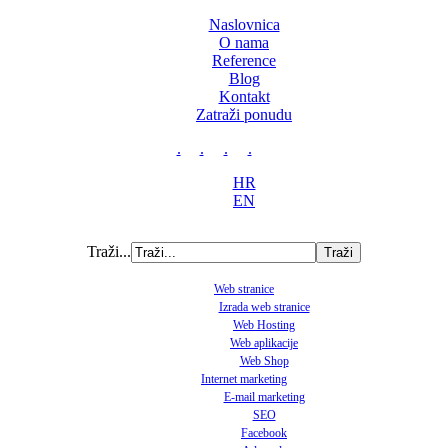
Naslovnica
O nama
Reference
Blog
Kontakt
Zatraži ponudu
.
.
.
.
HR
EN
Traži...
Web stranice
Izrada web stranice
Web Hosting
Web aplikacije
Web Shop
Internet marketing
E-mail marketing
SEO
Facebook