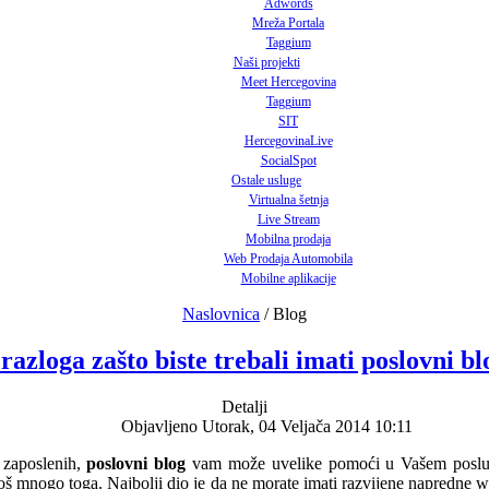
Adwords
Mreža Portala
Taggium
Naši projekti
Meet Hercegovina
Taggium
SIT
HercegovinaLive
SocialSpot
Ostale usluge
Virtualna šetnja
Live Stream
Mobilna prodaja
Web Prodaja Automobila
Mobilne aplikacije
Naslovnica
/
Blog
 razloga zašto biste trebali imati poslovni bl
Detalji
Objavljeno Utorak, 04 Veljača 2014 10:11
e zaposlenih,
poslovni blog
vam može uvelike pomoći u Vašem poslu. Ko
 i još mnogo toga. Najbolji dio je da ne morate imati razvijene napredne 