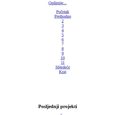
Opširnije...
Početak
Prethodno
2
3
4
5
6
7
8
9
10
11
Slijedeće
Kraj
Posljednji projekti