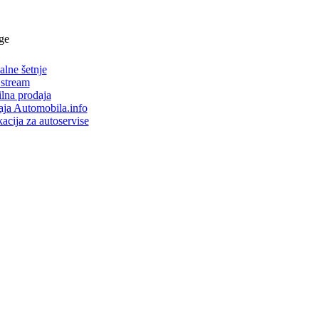
ge
alne šetnje
 stream
lna prodaja
aja Automobila.info
acija za autoservise