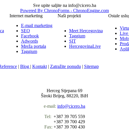
Sve upite saljite na info@cicero.ba
Powered By ChronoForms - ChronoEngine.com
Internet marketing
Naši projekti
Ostale uslu
E-mail marketing
Virtu
ica
SEO
Meet Hercegovina
Live
Facebook
Taggium
Mobi
Adwords
SIT
Prod
Mreža portala
HercegovinaLive
Aplik
Taggium
Reference
|
Blog
|
Kontakt
|
Zatražite ponudu
|
Sitemap
Nula-Jedan d.o.o.
Herceg Stjepana 69
Široki Brijeg, 88220, BiH
e-mail:
info@cicero.ba
Tel:
+387 39 705 559
+387 39 700 429
Fax:
+387 39 700 430