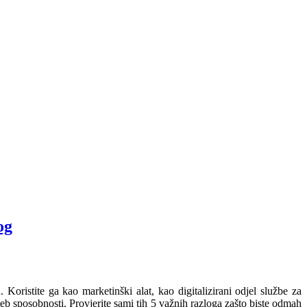
og
ristite ga kao marketinški alat, kao digitalizirani odjel službe za
web sposobnosti. Provjerite sami tih 5 važnih razloga zašto biste odmah