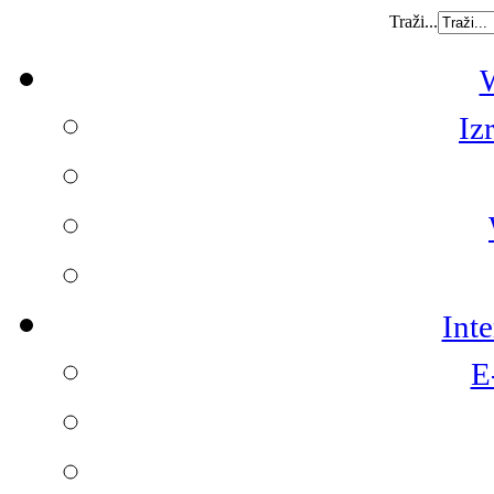
Traži...
W
Iz
Int
E