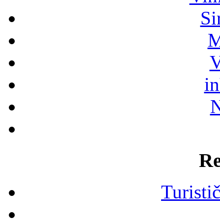
Si
M
V
i
N
Re
Turisti