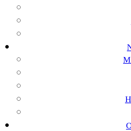
N
M
H
O