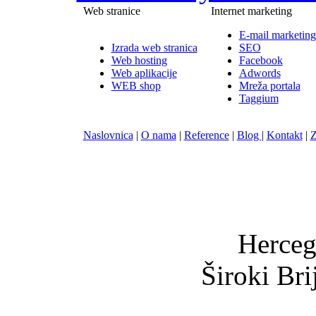
Web stranice
Internet marketing
E-mail marketing
Izrada web stranica
SEO
Web hosting
Facebook
Web aplikacije
Adwords
WEB shop
Mreža portala
Taggium
Naslovnica
|
O nama
|
Reference
|
Blog
|
Kontakt
|
Z
Nula-
Herceg
Široki Br