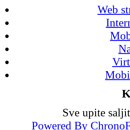
Web str
Inter
Mob
Na
Vir
Mobil
K
Sve upite salj
Powered By ChronoF