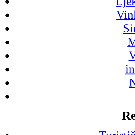
Lje
Vin
Si
M
V
i
N
Re