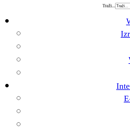
Traži...
W
Iz
Int
E