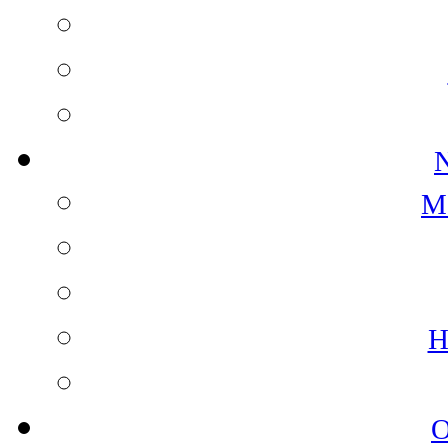
N
M
H
O