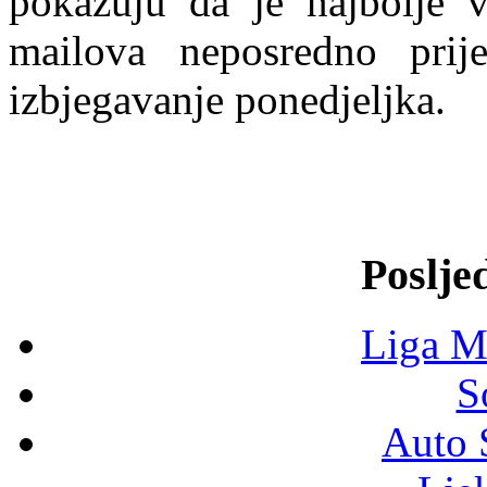
pokazuju da je najbolje v
mailova neposredno prij
izbjegavanje ponedjeljka.
Poslje
Liga M
S
Auto 