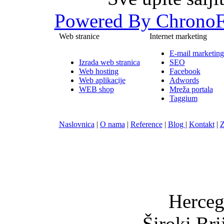
Powered By ChronoF
Web stranice
Internet marketing
E-mail marketing
Izrada web stranica
SEO
Web hosting
Facebook
Web aplikacije
Adwords
WEB shop
Mreža portala
Taggium
Naslovnica
|
O nama
|
Reference
|
Blog
|
Kontakt
|
Z
Nula-
Herceg
Široki Br