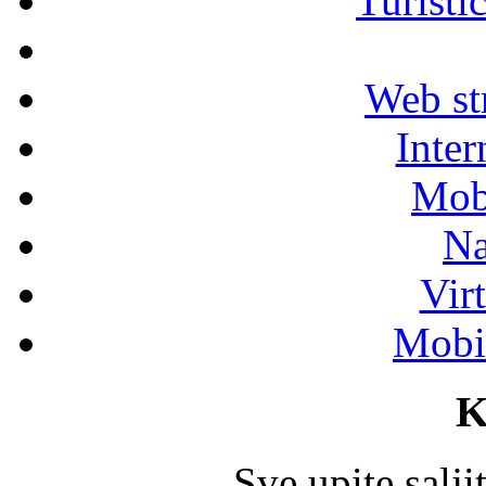
Turisti
Web str
Inter
Mob
Na
Vir
Mobil
K
Sve upite salj