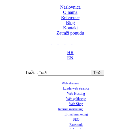
Naslovnica
O nama
Reference
Blog
Kontakt
Zatraži ponudu
.
.
.
.
HR
EN
Traži...
Web stranice
Izrada web stranice
Web Hosting
Web aplikacije
Web Shop
Internet marketing
E-mail marketing
SEO
Facebook