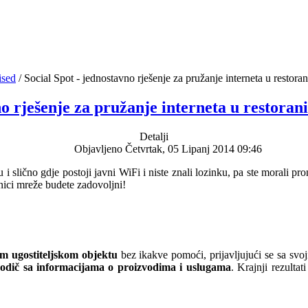
ised
/
Social Spot - jednostavno rješenje za pružanje interneta u restora
no rješenje za pružanje interneta u restoran
Detalji
Objavljeno Četvrtak, 05 Lipanj 2014 09:46
 i slično gdje postoji javni WiFi i niste znali lozinku, pa ste morali pro
snici mreže budete zadovoljni!
em ugostiteljskom objektu
bez ikakve pomoći, prijavljujući se sa sv
 vodič sa informacijama o proizvodima i uslugama
. Krajnji rezultat