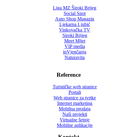
Liga MZ Široki Brijeg
Social Spot
Auto Shop Magazin
Ljekarna Ljubić
Vinkovačka TV
Siroki Brijeg
Meet Mljet
VIP media
inVjenčanja
Naturavita
Reference
Turističke web stranice
Portali
Web stranice za tvrtke
Internet marketing
Mobilna prodaja
Naši projekti
Virtualne šetnje
Mobilne aplikacije
Kontakt