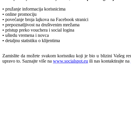
• pružanje informacija korisnicima
• online promociju
• povećanje broja lajkova na Facebook stranici
• prepoznatljivost na društvenim mrežama
• pristup preko vouchera i social logina
• uštedu vremena i novca
• detaljnu statistiku o klijentima
Zamislite da možete svakom korisniku koji je bio u blizini Vašeg rest
upravo to. Saznajte više na
www.socialspot.eu
ili nas kontaktirajte na