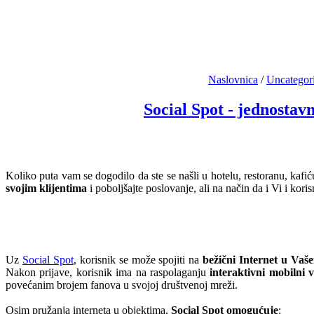
Naslovnica
/
Uncategor
Social Spot - jednostav
Koliko puta vam se dogodilo da ste se našli u hotelu, restoranu, kafiću
svojim klijentima
i poboljšajte poslovanje, ali na način da i Vi i kori
Uz
Social Spot
, korisnik se može spojiti na
bežični Internet u Vaš
Nakon prijave, korisnik ima na raspolaganju
interaktivni mobilni
povećanim brojem fanova u svojoj društvenoj mreži.
Osim pružanja interneta u objektima,
Social Spot omogućuje
: