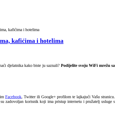
nima, kafićima i hotelima
ima, kafićima i hotelima
naći djelatnika kako biste ju saznali?
Podijelite svoju WiFi mrežu sa
ojim
Facebook
, Twitter ili Google+ profilom te lajkajući Vašu stranicu.
i su zadovoljan korisnik koji ima pristup internetu i pružatelj usluge s