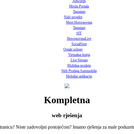
Adwords
Mreža Portala
Taggium
Naši projekti
Meet Hercegovina
Taggium
SIT
HercegovinaLive
SocialSpot
Ostale usluge
Virtualna šetnja
Live Stream
Mobilna prodaja
Web Prodaja Automobila
Mobilne aplikacije
Kompletna
web rješenja
ranicu? Niste zadovoljni postojećom? Imamo rješenja za male poduzetni