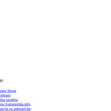
ge
alne šetnje
 stream
lna prodaja
aja Automobila.info
acija za autoservise