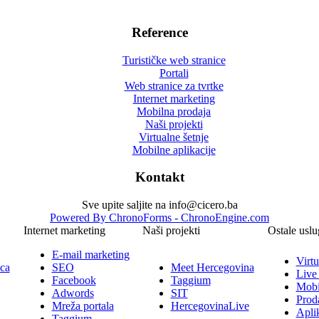
Reference
Turističke web stranice
Portali
Web stranice za tvrtke
Internet marketing
Mobilna prodaja
Naši projekti
Virtualne šetnje
Mobilne aplikacije
Kontakt
Sve upite saljite na info@cicero.ba
Powered By ChronoForms - ChronoEngine.com
Internet marketing
Naši projekti
Ostale uslu
E-mail marketing
Virtu
ica
SEO
Meet Hercegovina
Live
Facebook
Taggium
Mobi
Adwords
SIT
Prod
Mreža portala
HercegovinaLive
Aplik
Taggium