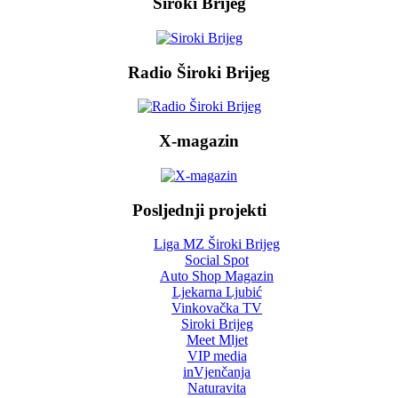
Siroki Brijeg
Radio Široki Brijeg
X-magazin
Posljednji projekti
Liga MZ Široki Brijeg
Social Spot
Auto Shop Magazin
Ljekarna Ljubić
Vinkovačka TV
Siroki Brijeg
Meet Mljet
VIP media
inVjenčanja
Naturavita