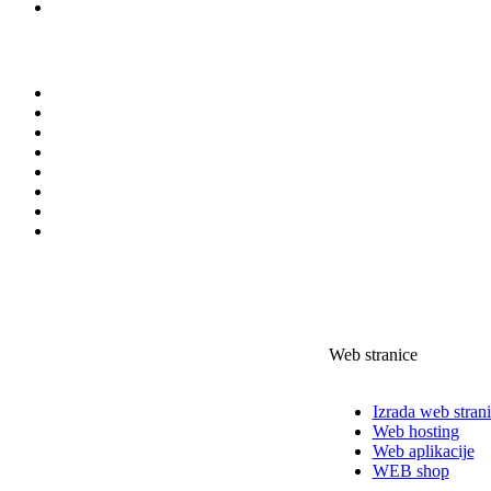
Web stranice
Izrada web stran
Web hosting
Web aplikacije
WEB shop