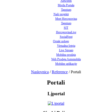
Adwords
Mreža Portala
Taggium
Naši projekti
Meet Hercegovina
Taggium
SIT
HercegovinaLive
SocialSpot
Ostale usluge
Virtualna šetnja
Live Stream
Mobilna prodaja
Web Prodaja Automobila
Mobilne aplikacije
Naslovnica
/
Reference
/
Portali
Portali
Ljportal