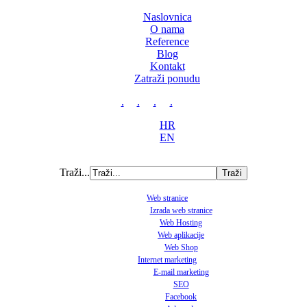
Naslovnica
O nama
Reference
Blog
Kontakt
Zatraži ponudu
.
.
.
.
HR
EN
Traži...
Web stranice
Izrada web stranice
Web Hosting
Web aplikacije
Web Shop
Internet marketing
E-mail marketing
SEO
Facebook