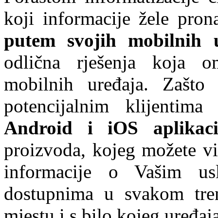
koji informacije žele pron
putem svojih mobilnih 
odlična rješenja koja 
mobilnih uređaja. Zašto 
potencijalnim klijentim
Android i iOS aplikaci
proizvoda, kojeg možete vi
informacije o Vašim us
dostupnima u svakom tr
mjestu i s bilo kojeg uređaja