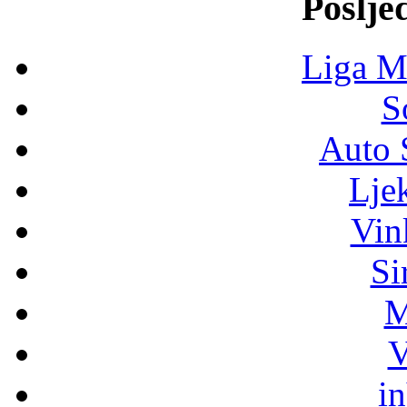
Poslje
Liga M
S
Auto 
Lje
Vin
Si
M
V
i