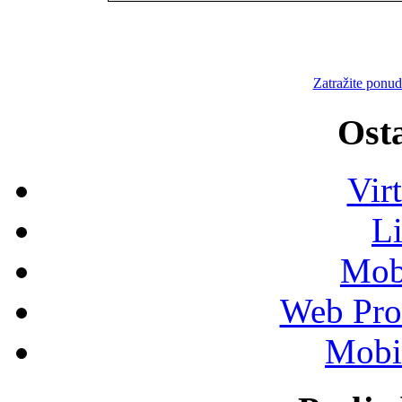
Zatražite ponud
Osta
Vir
L
Mob
Web Pro
Mobil