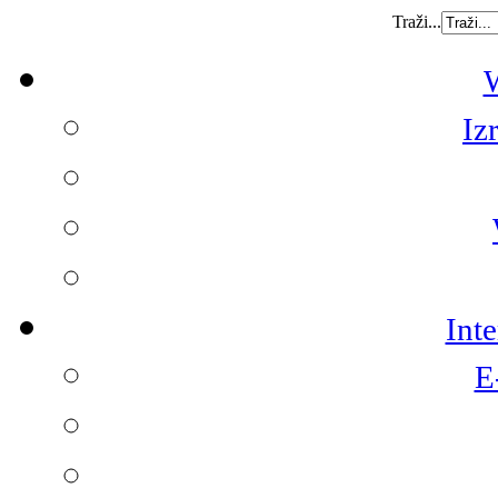
Traži...
W
Iz
Int
E