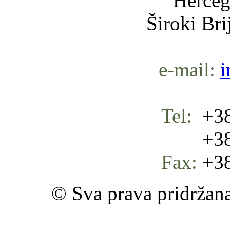
Herceg
Široki Br
e-mail:
i
Tel:
+38
+387 
Fax:
+38
© Sva prava pridržan