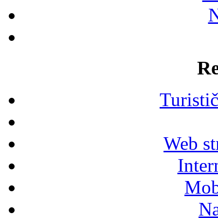
N
Re
Turisti
Web str
Inter
Mob
Na