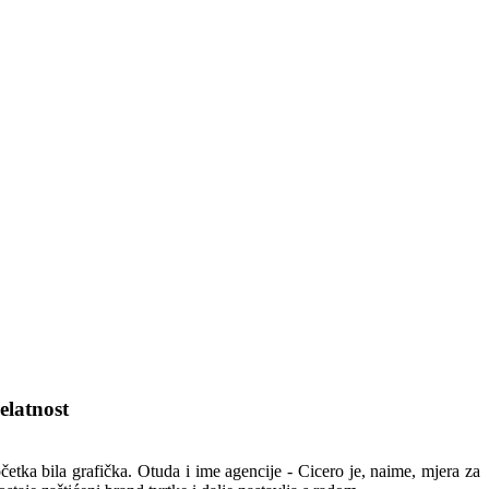
latnost
četka bila grafička. Otuda i ime agencije - Cicero je, naime, mjera za