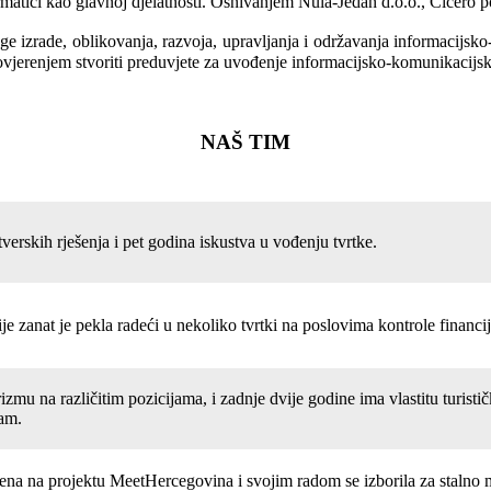
ormatici kao glavnoj djelatnosti. Osnivanjem Nula-Jedan d.o.o., Cicero po
ge izrade, oblikovanja, razvoja, upravljanja i održavanja informacijsko
vjerenjem stvoriti preduvjete za uvođenje informacijsko-komunikacijski
NAŠ TIM
verskih rješenja i pet godina iskustva u vođenju tvrtke.
 zanat je pekla radeći u nekoliko tvrtki na poslovima kontrole financij
zmu na različitim pozicijama, i zadnje dvije godine ima vlastitu turist
zam.
lena na projektu MeetHercegovina i svojim radom se izborila za stalno