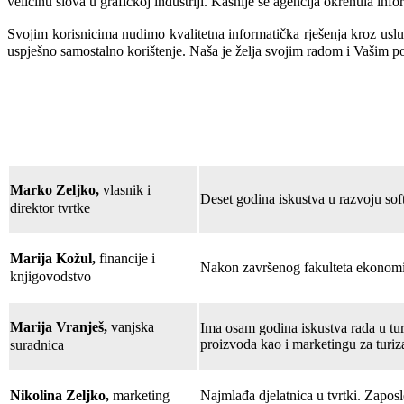
veličinu slova u grafičkoj industriji. Kasnije se agencija okrenula inf
Svojim korisnicima nudimo kvalitetna informatička rješenja kroz uslu
uspješno samostalno korištenje.
Naša je želja svojim radom i Vašim po
Marko Zeljko,
vlasnik i
Deset godina iskustva u razvoju soft
direktor tvrtke
Marija Kožul,
financije i
Nakon završenog fakulteta ekonomije
knjigovodstvo
Marija Vranješ,
vanjska
Ima osam godina iskustva rada u turi
proizvoda kao i marketingu za turi
suradnica
Nikolina Zeljko,
marketing
Najmlađa djelatnica u tvrtki. Zapos