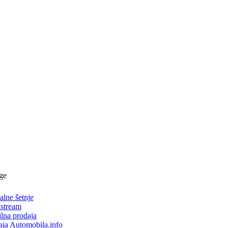
ge
alne šetnje
 stream
lna prodaja
aja Automobila.info