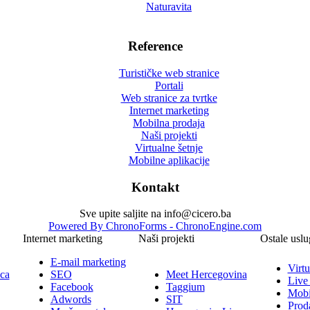
Naturavita
Reference
Turističke web stranice
Portali
Web stranice za tvrtke
Internet marketing
Mobilna prodaja
Naši projekti
Virtualne šetnje
Mobilne aplikacije
Kontakt
Sve upite saljite na info@cicero.ba
Powered By ChronoForms - ChronoEngine.com
Internet marketing
Naši projekti
Ostale uslu
E-mail marketing
Virtu
ica
SEO
Meet Hercegovina
Live
Facebook
Taggium
Mobi
Adwords
SIT
Prod