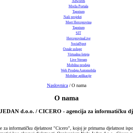
Adwords
Mreža Portala
Taggium
Naši projekti
Meet Hercegovina
Taggium
SIT
HercegovinaLive
SocialSpot
Ostale usluge
Virtualna šetnja
Live Stream
Mobilna prodaja
Web Prodaja Automobila
Mobilne aplikacije
Naslovnica
/
O nama
O nama
EDAN d.o.o. / CICERO - agencija za informatičku dje
 za informatičku djelatnost "Cicero", kojoj je primarna djelatnost ispo