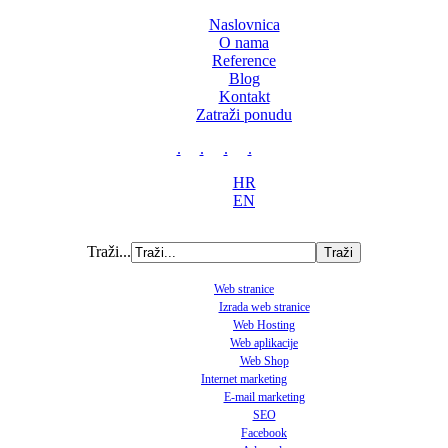
Naslovnica
O nama
Reference
Blog
Kontakt
Zatraži ponudu
.
.
.
.
HR
EN
Traži...
Web stranice
Izrada web stranice
Web Hosting
Web aplikacije
Web Shop
Internet marketing
E-mail marketing
SEO
Facebook