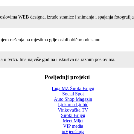
oslovima WEB designa, izrade stranice i snimanja i spajanja fotografija 
njem rješenja na mjestima gdje ostali obično odustanu.
a u tvrtci. Ima najviše godina i iskustva na raznim poslovima.
Posljednji projekti
Liga MZ Široki Brijeg
Social Spot
Auto Shop Magazin
Ljekarna Ljubić
Vinkovačka TV
Siroki Brijeg
Meet Mljet
VIP media
inVjenčanja