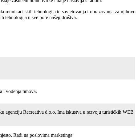
staje zaštićeni brand tvrtke i dalje nastavlja s radom.
-komunikacijskih tehnologija te savjetovanja i obrazovanja za njihovo
h tehnologija u sve pore našeg društva.
a i vođenja timova.
ičku agenciju Recreativa d.o.o. Ima iskustva u razvoju turističkih WEB
 mjesto. Radi na poslovima marketinga.