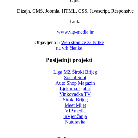
Opis:
Dizajn, CMS, Joomla, HTML, CSS, Javascript, Responsive
Link:
www.vip-media.hr
Objavljeno u
Web stranice za tvrtke
na vrh članka
Posljednji projekti
Liga MZ Široki Brijeg
Social Spot
Auto Shop Magazin
Ljekarna Ljubić
Vinkovačka TV
Siroki Brijeg
Meet Mljet
VIP media
inVjenčanja
Naturavita