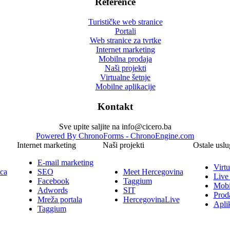
Reference
Turističke web stranice
Portali
Web stranice za tvrtke
Internet marketing
Mobilna prodaja
Naši projekti
Virtualne šetnje
Mobilne aplikacije
Kontakt
Sve upite saljite na info@cicero.ba
Powered By ChronoForms - ChronoEngine.com
Internet marketing
Naši projekti
Ostale uslu
E-mail marketing
Virtu
ica
SEO
Meet Hercegovina
Live
Facebook
Taggium
Mobi
Adwords
SIT
Prod
Mreža portala
HercegovinaLive
Aplik
Taggium