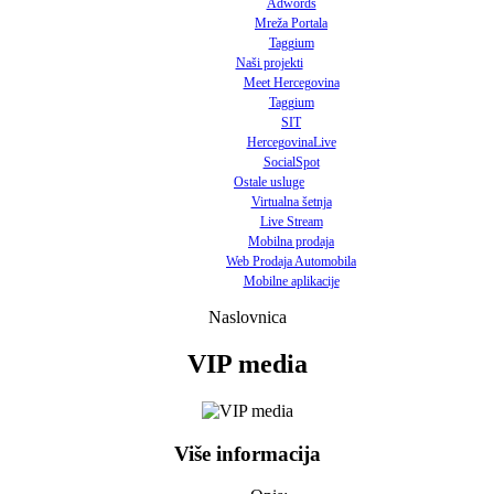
Adwords
Mreža Portala
Taggium
Naši projekti
Meet Hercegovina
Taggium
SIT
HercegovinaLive
SocialSpot
Ostale usluge
Virtualna šetnja
Live Stream
Mobilna prodaja
Web Prodaja Automobila
Mobilne aplikacije
Naslovnica
VIP media
Više informacija