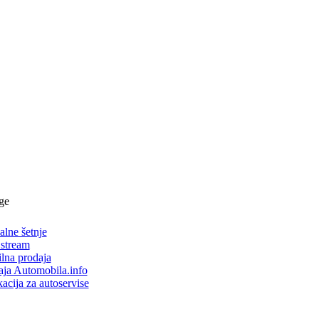
ge
alne šetnje
 stream
lna prodaja
aja Automobila.info
acija za autoservise