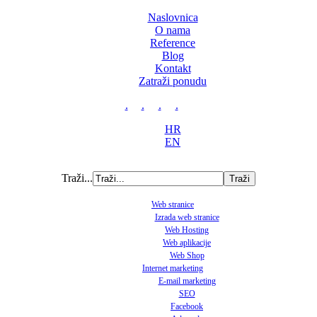
Naslovnica
O nama
Reference
Blog
Kontakt
Zatraži ponudu
.
.
.
.
HR
EN
Traži...
Web stranice
Izrada web stranice
Web Hosting
Web aplikacije
Web Shop
Internet marketing
E-mail marketing
SEO
Facebook