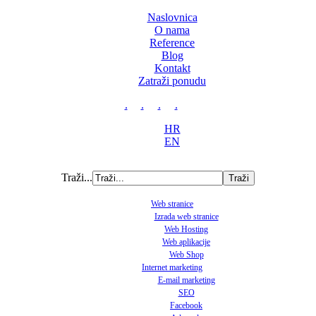
Naslovnica
O nama
Reference
Blog
Kontakt
Zatraži ponudu
.
.
.
.
HR
EN
Traži...
Web stranice
Izrada web stranice
Web Hosting
Web aplikacije
Web Shop
Internet marketing
E-mail marketing
SEO
Facebook