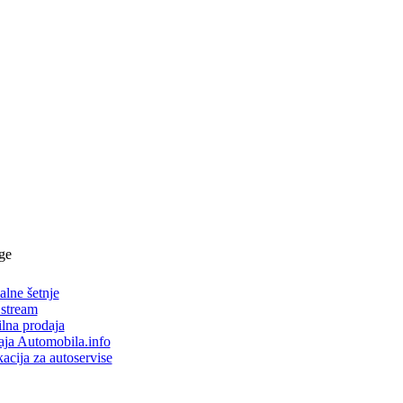
ge
alne šetnje
 stream
lna prodaja
aja Automobila.info
acija za autoservise