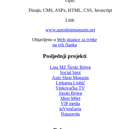
Opis:
Dizajn, CMS, ASPx, HTML, CSS, Javascript
Link:
www.autoshopmagazin.net
Objavljeno u
Web stranice za tvrtke
na vrh članka
Posljednji projekti
Liga MZ Široki Brijeg
Social Spot
Auto Shop Magazin
Ljekarna Ljubić
Vinkovačka TV
Siroki Brijeg
Meet Mljet
VIP media
inVjenčanja
Naturavita