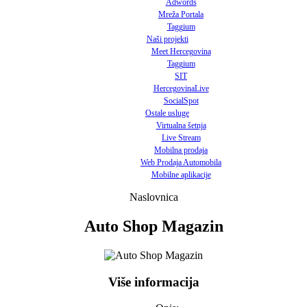
Adwords
Mreža Portala
Taggium
Naši projekti
Meet Hercegovina
Taggium
SIT
HercegovinaLive
SocialSpot
Ostale usluge
Virtualna šetnja
Live Stream
Mobilna prodaja
Web Prodaja Automobila
Mobilne aplikacije
Naslovnica
Auto Shop Magazin
Više informacija