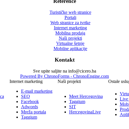
Reference
Turističke web stranice
Portali
Web stranice za tvrtke
Internet marketing
Mobilna prodaja
Naši projekti
Virtualne šetnje
Mobilne aplikacije
Kontakt
Sve upite saljite na info@cicero.ba
Powered By ChronoForms - ChronoEngine.com
Internet marketing
Naši projekti
Ostale uslu
E-mail marketing
Virtu
ica
SEO
Meet Hercegovina
Live
Facebook
Taggium
Mobi
Adwords
SIT
Prod
Mreža portala
HercegovinaLive
Aplik
Taggium