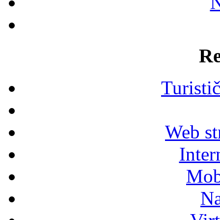
N
Re
Turisti
Web str
Inter
Mob
Na