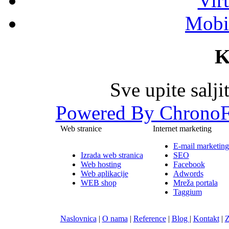
Vir
Mobil
K
Sve upite salj
Powered By ChronoF
Web stranice
Internet marketing
E-mail marketing
Izrada web stranica
SEO
Web hosting
Facebook
Web aplikacije
Adwords
WEB shop
Mreža portala
Taggium
Naslovnica
|
O nama
|
Reference
|
Blog
|
Kontakt
|
Z