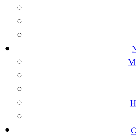
N
M
H
O