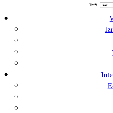
Traži...
W
Iz
Int
E