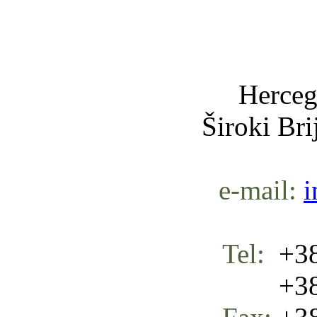
Nula-
Herceg
Široki Br
e-mail:
i
Tel:
+38
+387 