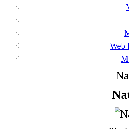
M
Web 
Mo
Na
Na