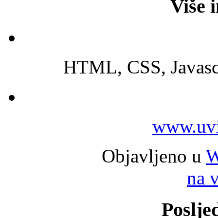
Više 
HTML, CSS, Javascr
www.uvi
Objavljeno u
W
na 
Poslje