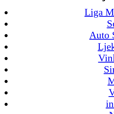
Liga M
S
Auto 
Lje
Vin
Si
M
V
i