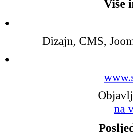
Više 
Dizajn, CMS, Joom
www.s
Objavl
na 
Poslje