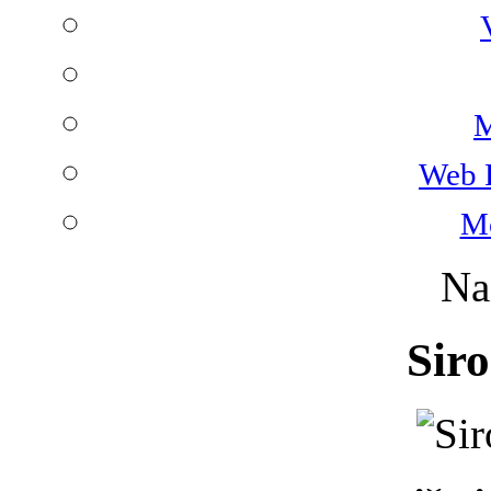
M
Web 
Mo
Na
Siro