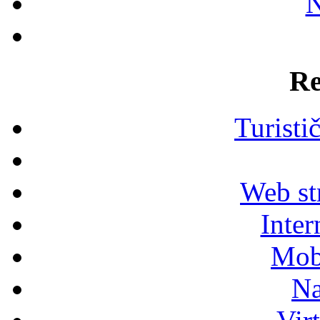
N
Re
Turisti
Web str
Inter
Mob
Na