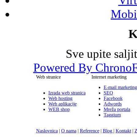
Vir
Mobil
K
Sve upite salj
Powered By ChronoF
Web stranice
Internet marketing
E-mail marketing
Izrada web stranica
SEO
Web hosting
Facebook
Web aplikacije
Adwords
WEB shop
Mreža portala
Taggium
Naslovnica
|
O nama
|
Reference
|
Blog
|
Kontakt
|
Z