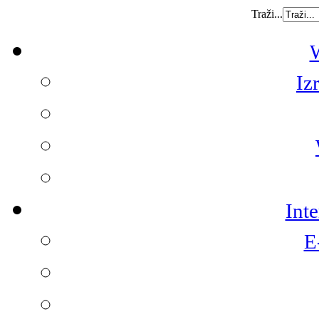
Traži...
W
Iz
Int
E