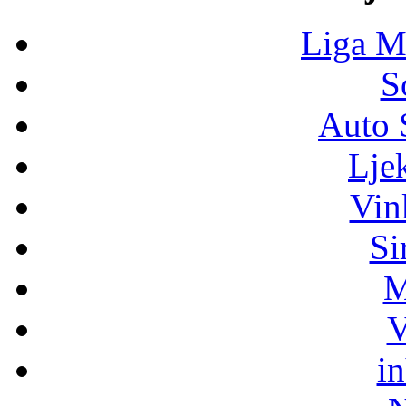
Liga M
S
Auto 
Lje
Vin
Si
M
V
i