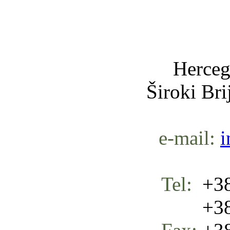
Nula-
Herceg
Široki Br
e-mail:
i
Tel:
+38
+387 