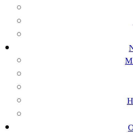
N
M
H
O