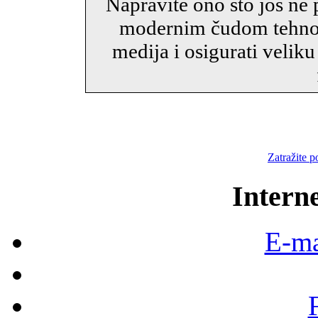
Napravite ono što još ne p
modernim čudom tehnolo
medija i osigurati velik
Zatražite 
Intern
E-ma