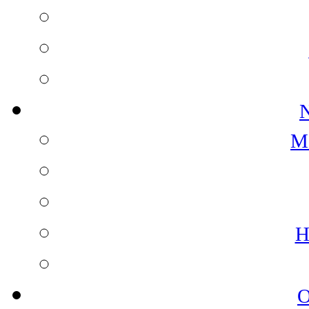
N
M
H
O