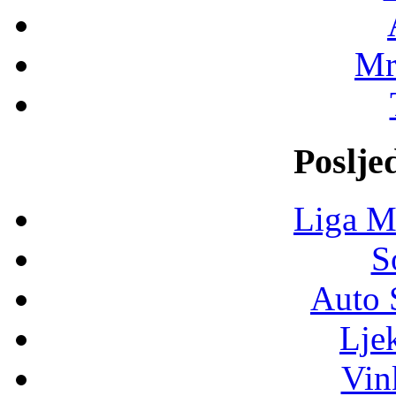
Mr
Poslje
Liga M
S
Auto 
Lje
Vin