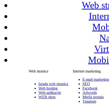
Web str
Inter
Mob
Na
Vir
Mobil
Web stranice
Internet marketing
E-mail marketing
Izrada web stranica
SEO
Web hosting
Facebook
Web aplikacije
Adwords
WEB shop
Mreža portala
Taggium