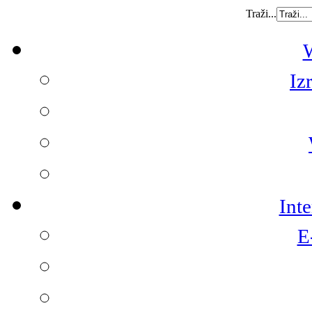
Traži...
W
Iz
Int
E