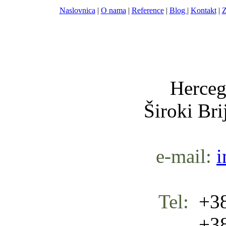
Naslovnica
|
O nama
|
Reference
|
Blog
|
Kontakt
|
Z
Nula-
Herceg
Široki Br
e-mail:
i
Tel:
+38
+387 