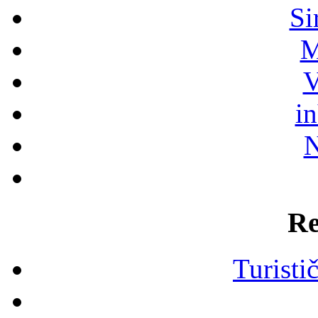
Si
M
V
i
N
Re
Turisti