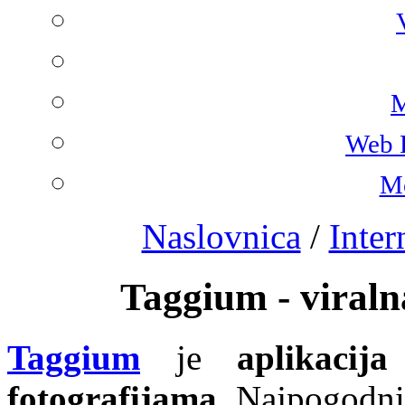
M
Web 
Mo
Naslovnica
/
Inter
Taggium - viral
Taggium
je
aplikaci
fotografijama
. Najpogodnij