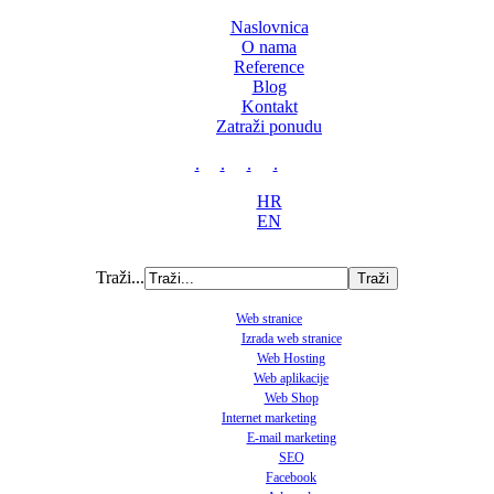
Naslovnica
O nama
Reference
Blog
Kontakt
Zatraži ponudu
.
.
.
.
HR
EN
Traži...
Web stranice
Izrada web stranice
Web Hosting
Web aplikacije
Web Shop
Internet marketing
E-mail marketing
SEO
Facebook