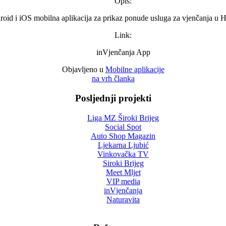
Opis:
oid i iOS mobilna aplikacija za prikaz ponude usluga za vjenčanja u 
Link:
inVjenčanja App
Objavljeno u
Mobilne aplikacije
na vrh članka
Posljednji projekti
Liga MZ Široki Brijeg
Social Spot
Auto Shop Magazin
Ljekarna Ljubić
Vinkovačka TV
Siroki Brijeg
Meet Mljet
VIP media
inVjenčanja
Naturavita