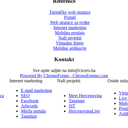
Reference
Turističke web stranice
Portali
Web stranice za tvrtke
Internet marketing
Mobilna prodaja
Naši projekti
Virtualne šetnje
Mobilne aplikacije
Kontakt
Sve upite saljite na info@cicero.ba
Powered By ChronoForms - ChronoEngine.com
Internet marketing
Naši projekti
Ostale uslu
E-mail marketing
Virtu
ica
SEO
Meet Hercegovina
Live
Facebook
Taggium
Mobi
Adwords
SIT
Prod
Mreža portala
HercegovinaLive
Aplik
Taggium