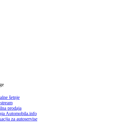
ge
alne šetnje
 stream
lna prodaja
aja Automobila.info
acija za autoservise