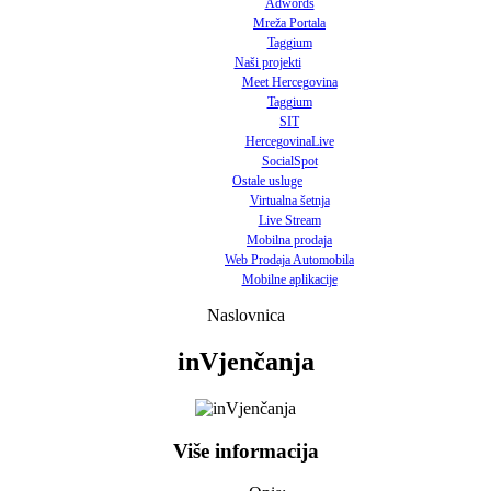
Adwords
Mreža Portala
Taggium
Naši projekti
Meet Hercegovina
Taggium
SIT
HercegovinaLive
SocialSpot
Ostale usluge
Virtualna šetnja
Live Stream
Mobilna prodaja
Web Prodaja Automobila
Mobilne aplikacije
Naslovnica
inVjenčanja
Više informacija