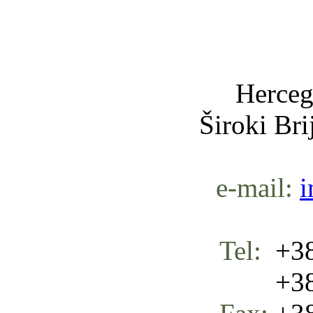
Nula-
Herceg
Široki Br
e-mail:
i
Tel:
+38
+387 