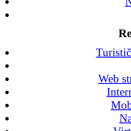
N
Re
Turisti
Web str
Inter
Mob
Na