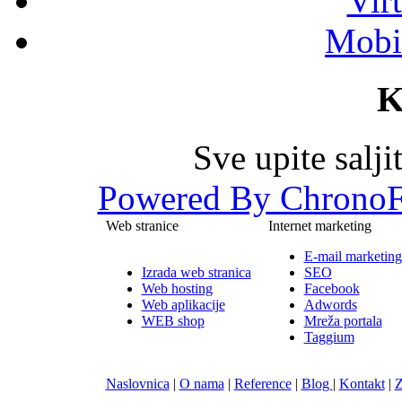
Vir
Mobil
K
Sve upite salj
Powered By ChronoF
Web stranice
Internet marketing
E-mail marketing
Izrada web stranica
SEO
Web hosting
Facebook
Web aplikacije
Adwords
WEB shop
Mreža portala
Taggium
Naslovnica
|
O nama
|
Reference
|
Blog
|
Kontakt
|
Z