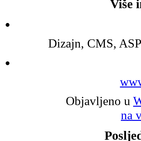
Više 
Dizajn, CMS, ASP
www
Objavljeno u
W
na 
Poslje