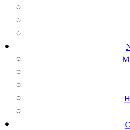
N
M
H
O