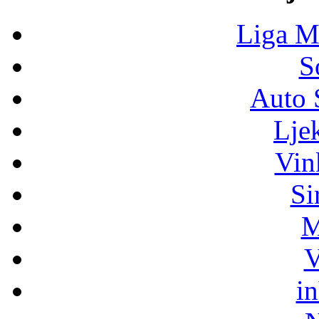
Liga M
S
Auto 
Lje
Vin
Si
M
V
i