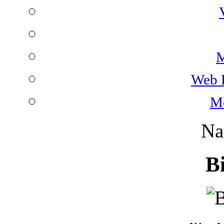
M
Web 
Mo
Na
B