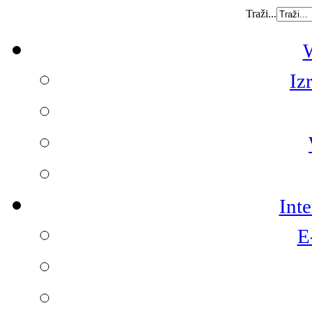
Traži...
W
Iz
Int
E