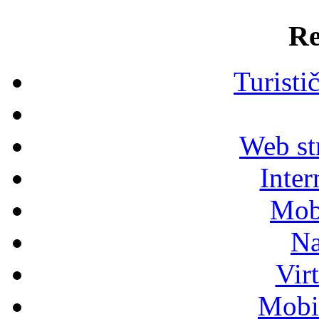
Re
Turisti
Web str
Inter
Mob
Na
Vir
Mobil