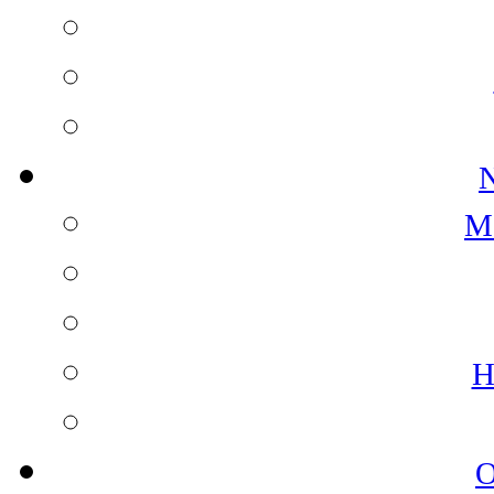
N
M
H
O