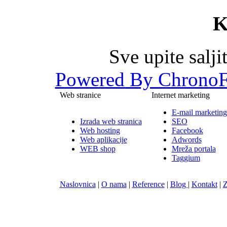
K
Sve upite salj
Powered By ChronoF
Web stranice
Internet marketing
E-mail marketing
Izrada web stranica
SEO
Web hosting
Facebook
Web aplikacije
Adwords
WEB shop
Mreža portala
Taggium
Naslovnica
|
O nama
|
Reference
|
Blog
|
Kontakt
|
Z
Nula-