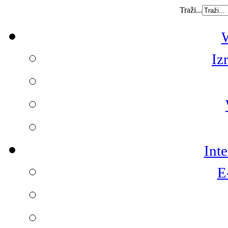
Traži...
W
Iz
Int
E