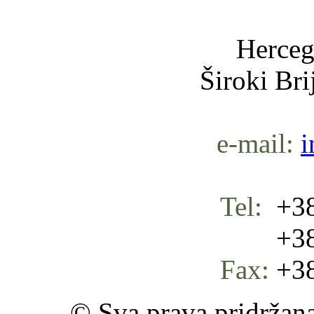
Herceg
Široki Br
e-mail:
i
Tel:
+38
+387 
Fax:
+38
© Sva prava pridržan