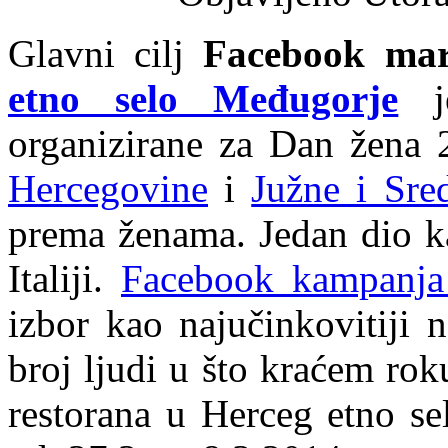
Glavni cilj
Facebook mar
etno selo Međugorje
je
organizirane za Dan žena 2
Hercegovine
i
Južne i Sre
prema ženama. Jedan dio k
Italiji.
Facebook kampanja 
izbor kao najučinkovitiji 
broj ljudi u što kraćem ro
restorana u Herceg etno se