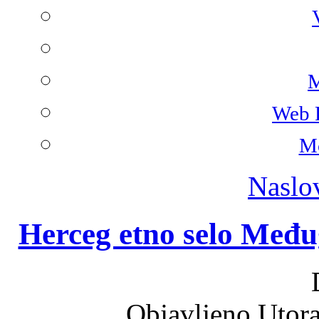
M
Web 
Mo
Naslo
Herceg etno selo Međ
Objavljeno Utor