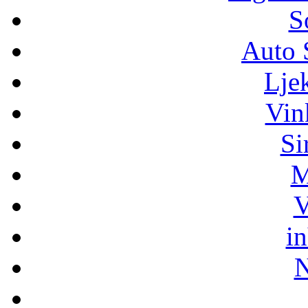
S
Auto 
Lje
Vin
Si
M
V
i
N